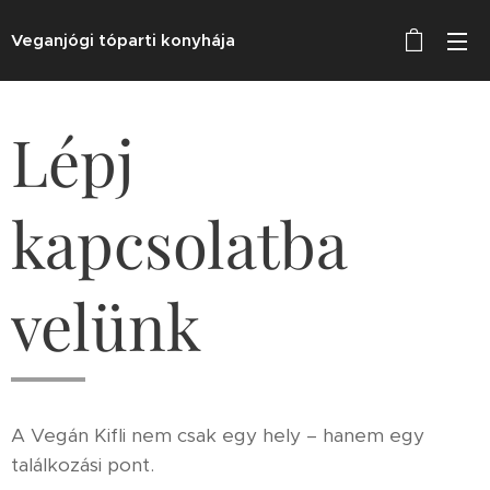
Veganjógi tóparti konyhája
Lépj
kapcsolatba
velünk
A Vegán Kifli nem csak egy hely – hanem egy
találkozási pont.