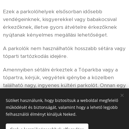
Ezek a parkolóhelyek elsősorban idősebb
vendégeinknek, kisgyerekkel vagy babakocsival
érkezőknek, illetve gyors átvételre érkezőknek
nyújtanak kényelmes megállási lehetőséget.
A parkolók nem használhatók hosszabb sétára vagy
tóparti tartózkodás idejére.
Amennyiben sétálni érkeztek a Tóparkba vagy a
tópartra, kérjük, vegyétek igénybe a közelben
található nagy, ingyenes kültéri parkolót. Onnan egy
rövid, kellemes séta vezet hozzánk.
Sütiket használunk, hogy biztosítsuk a weboldal megfelelő
Köszönjük a megértéseteket és az
működését és biztonságát, valamint hogy a lehető legjobb
együttműködéseteket 🤍
felhasználói élményt kínáljuk Neked.