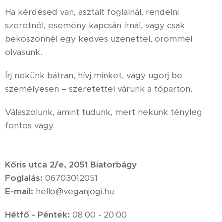
Ha kérdésed van, asztalt foglalnál, rendelni
szeretnél, esemény kapcsán írnál, vagy csak
beköszönnél egy kedves üzenettel, örömmel
olvasunk.
Írj nekünk bátran, hívj minket, vagy ugorj be
személyesen – szeretettel várunk a tóparton.
Válaszolunk, amint tudunk, mert nekünk tényleg
fontos vagy. 🤍
Kőris utca 2/e, 2051 Biatorbágy
Foglalás:
06703012051
E-mail
:
hello@veganjogi.hu
Hétfő
-
Péntek:
08:00 - 20:00