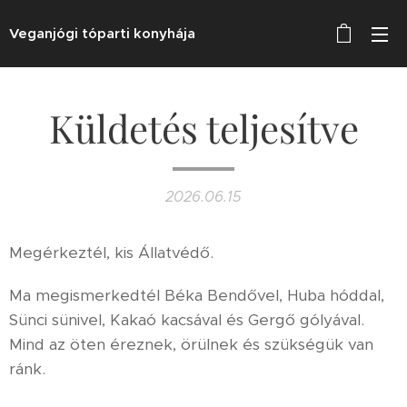
Veganjógi tóparti konyhája
Küldetés teljesítve
2026.06.15
Megérkeztél, kis Állatvédő.
Ma megismerkedtél Béka Bendővel, Huba hóddal,
Sünci sünivel, Kakaó kacsával és Gergő gólyával.
Mind az öten éreznek, örülnek és szükségük van
ránk.