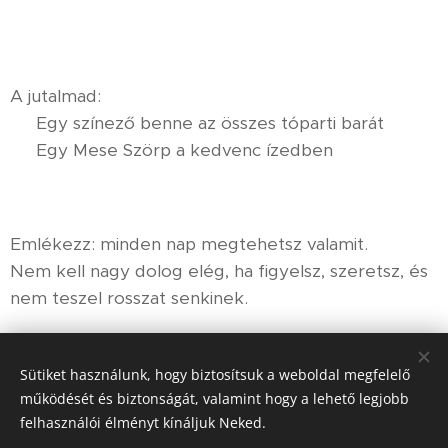
✨
A jutalmad:
🖍️ Egy színező benne az összes tóparti barát
🧃 Egy Mese Szörp a kedvenc ízedben
Emlékezz: minden nap megtehetsz valamit.
Nem kell nagy dolog elég, ha figyelsz, szeretsz, és
nem teszel rosszat senkinek. 🌱
Nagy szeretettel: Anita
Sütiket használunk, hogy biztosítsuk a weboldal megfelelő
működését és biztonságát, valamint hogy a lehető legjobb
Share
felhasználói élményt kínáljuk Neked.