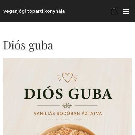
Veganjógi tóparti konyhája
Diós guba