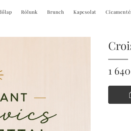
dőlap
Rólunk
Brunch
Kapcsolat
Cicamenté
Croi
1 640