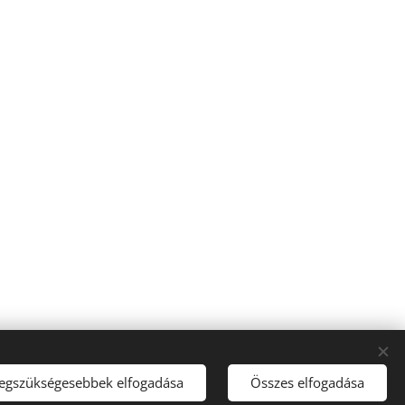
legszükségesebbek elfogadása
Összes elfogadása