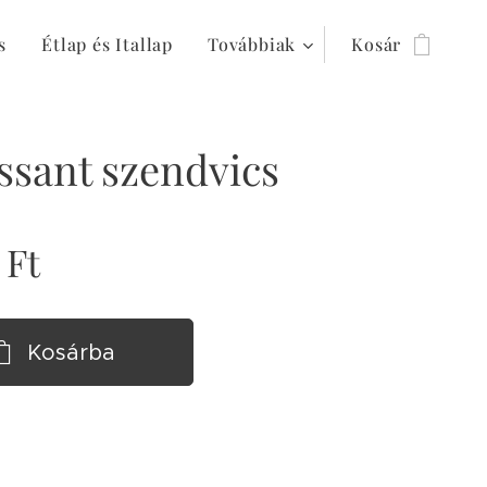
s
Étlap és Itallap
Továbbiak
Kosár
ssant szendvics
Ft
Kosárba