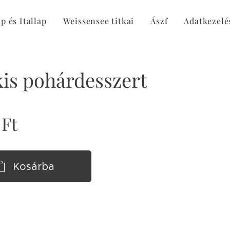
ap és Itallap
Weissensee titkai
Ászf
Adatkezelés
is pohárdesszert
Ft
Kosárba