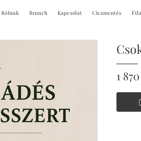
Rólunk
Brunch
Kapcsolat
Cicamentés
Étl
Csok
1 870