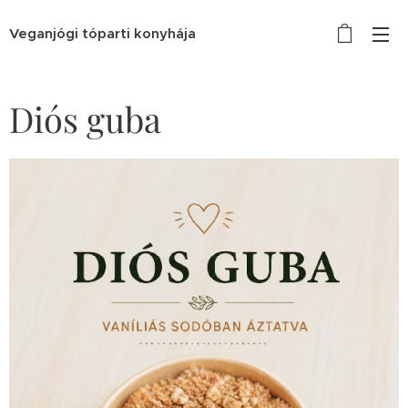
Veganjógi tóparti konyhája
Diós guba