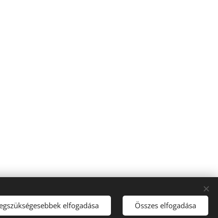
legszükségesebbek elfogadása
Összes elfogadása