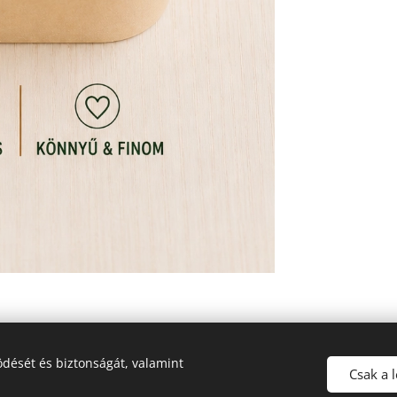
dését és biztonságát, valamint
Csak a 
© 2026 Minden jog fenntartva