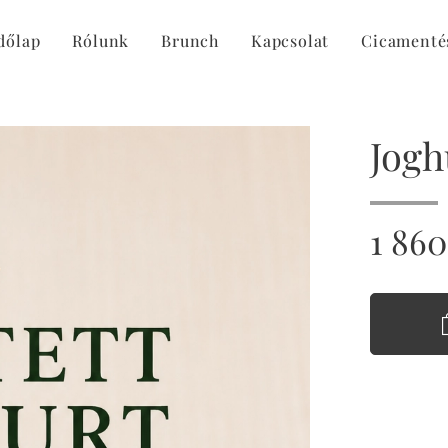
dőlap
Rólunk
Brunch
Kapcsolat
Cicamenté
Jogh
1 860