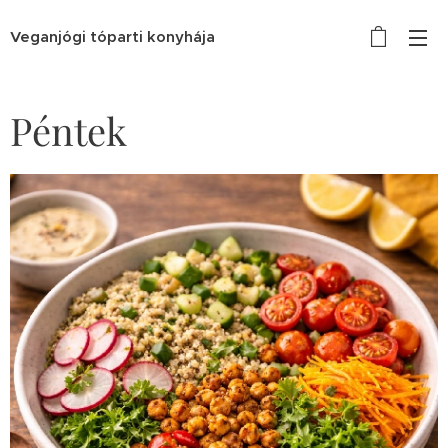
Veganjógi tóparti konyhája
Péntek