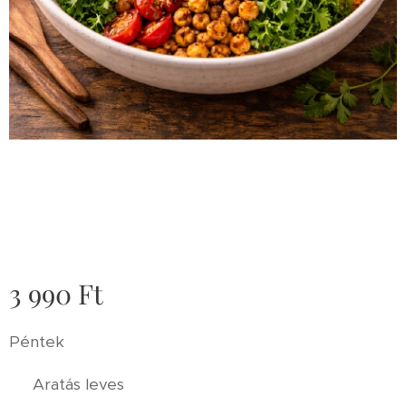
3 990
Ft
Péntek
🥣 Aratás leves