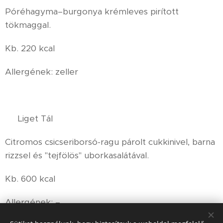
Póréhagyma–burgonya krémleves pirított
tökmaggal.
Kb. 220 kcal
Allergének: zeller
🌿 Liget Tál
Citromos csicseriborsó-ragu párolt cukkinivel, barna
rizzsel és "tejfölös" uborkasalátával.
Kb. 600 kcal
Allergének: –